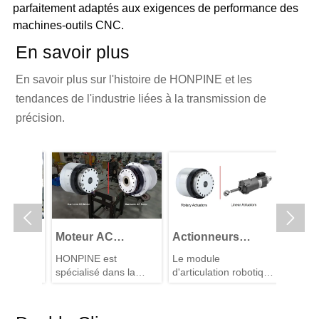
parfaitement adaptés aux exigences de performance des
machines-outils CNC.
En savoir plus
En savoir plus sur l'histoire de HONPINE et les
tendances de l'industrie liées à la transmission de
précision.


s
Moteur AC
Actionneurs
Moteur
RV de
harmonique VS
linéaires vs
articul
r est un
HONPINE est
Le module
Lorsque
moteur DC
actionneurs
harmo
iliaire
spécialisé dans la
d'articulation robotique
collabor
nt-ils
harmonique
rotatifs : Le choix
Moteur
les
technologie des
est le matériel central
avec pr
neurs
moteurs articulés de
central pour les
des robots
articul
puces, 
 pivoter
haute précision, avec
humanoïdes,
circule
?
articulations des
planét