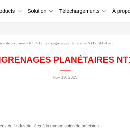
oducts
Solution
Téléchargements
À prop



ire de précision
>
N/T
>
Boîte d'engrenages planétaires NT170-FH-1～3
NGRENAGES PLANÉTAIRES NT
Nov 19, 2025
es de l'industrie liées à la transmission de précision.