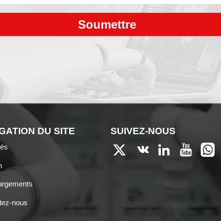
Soumettre
GATION DU SITE
SUIVEZ-NOUS
tés





n
argements
tez-nous