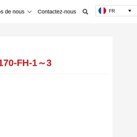
FR

os de nous
Contactez-nous


170-FH-1～3