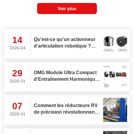
Voir plus
14
Qu'est-ce qu'un actionneur
d'articulation robotique ?
2026-04
Comment choisir le meilleur
actionneur rotatif
d'articulation robotique ?
29
OMG Module Ultra Compact
d'Entraînement Harmonique
2026-01
avec Capteur de Couple
Intégré
07
Comment les réducteurs RV
de précision révolutionnent-
2026-01
ils les positionneurs de
soudage ?