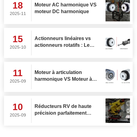
18
Moteur AC harmonique VS
moteur DC harmonique
2025-11
15
Actionneurs linéaires vs
actionneurs rotatifs : Le
2025-10
choix central pour les
articulations des robots
humanoïdes
11
Moteur à articulation
harmonique VS Moteur à
2025-09
articulation planétaire
10
Réducteurs RV de haute
précision parfaitement
2025-09
adaptés aux robots
marcheurs