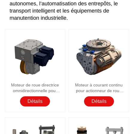
autonomes, l’automatisation des entrepôts, le
transport intelligent et les équipements de
manutention industrielle.
Moteur de roue directrice
Moteur à courant continu
omnidirectionnelle pour
pour actionneur de roue
robots mobiles intelligents
motrice à direction
Détails
Détails
différentielle