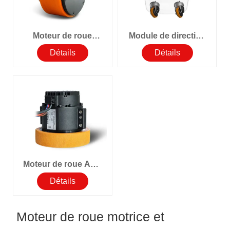
Moteur de roue
Module de direction
servo intégré pour
à quatre roues
Détails
Détails
robot AGV
motrices pour robots
humanoïdes à haute
efficacité
Moteur de roue AGV
AMR Hub Servo
Détails
Moteur de roue motrice et