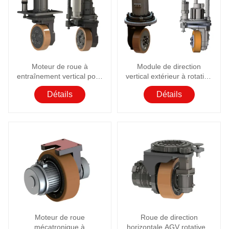
Moteur de roue à
Module de direction
entraînement vertical pour
vertical extérieur à rotation
chariots élévateurs AGV
360°
Détails
Détails
AMR
Moteur de roue
Roue de direction
mécatronique à
horizontale AGV rotative à