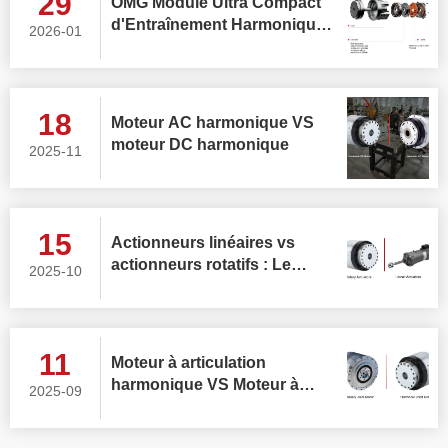
29
OMG Module Ultra Compact
d'Entraînement Harmonique
2026-01
avec Capteur de Couple
Intégré
18
Moteur AC harmonique VS
moteur DC harmonique
2025-11
15
Actionneurs linéaires vs
actionneurs rotatifs : Le
2025-10
choix central pour les
articulations des robots
humanoïdes
11
Moteur à articulation
harmonique VS Moteur à
2025-09
articulation planétaire