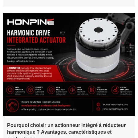
systèmes d’automatisation de précision.
Un actionneur rotatif harmonique est une solution complète de
mouvement rotatif qui intègre un moteur couple sans cadre, un
réducteur à entraînement harmonique, un codeur, un frein, des
roulements et des composants électroniques de servo-
commande dans un module compact. Il ne s’agit pas d’un
simple composant de transmission, mais d’un actionneur
entièrement intégré, conçu pour un contrôle précis des
mouvements et une intégration simplifiée dans les machines.
En résumé, un réducteur à entraînement harmonique assure la
transmission de précision, tandis qu’un actionneur rotatif
harmonique fournit un mouvement rotatif complet.
Pourquoi choisir un actionneur intégré à réducteur
harmonique ? Avantages, caractéristiques et