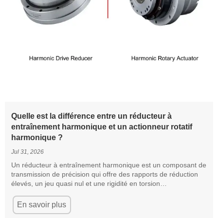
Quelle est la différence entre un réducteur à
entraînement harmonique et un actionneur rotatif
harmonique ?
Jul 31, 2026
Un réducteur à entraînement harmonique est un composant de
transmission de précision qui offre des rapports de réduction
élevés, un jeu quasi nul et une rigidité en torsion
exceptionnelle. Il constitue l’un des éléments mécaniques
essentiels utilisés dans les robots industriels, les équipements
En savoir plus
pour semi-conducteurs, les dispositifs médicaux et les