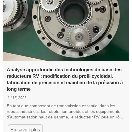
Analyse approfondie des technologies de base des
réducteurs RV : modification du profil cycloïdal,
fabrication de précision et maintien de la précision à
long terme
Jul 17, 2026
En tant que composant de transmission essentiel dans les
robots industriels, les robots humanoïdes et les équipements
d’automatisation haut de gamme, le réducteur RV joue un rôle
décisif dans la précision des mouvements, la capacité de
charge et la durée de vie. Fabricant professionnel spécialisé
En savoir plus