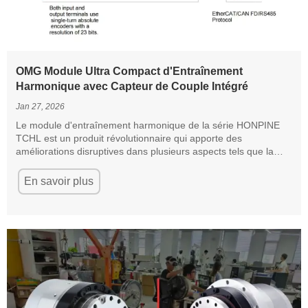
OMG Module Ultra Compact d'Entraînement
Harmonique avec Capteur de Couple Intégré
Jan 27, 2026
Le module d'entraînement harmonique de la série HONPINE
TCHL est un produit révolutionnaire qui apporte des
améliorations disruptives dans plusieurs aspects tels que la
conception légère, le niveau d'intégration et la commodité de
connexion. Cet article analysera avec vous ses améliorations
En savoir plus
révolutionnaires.