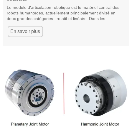
Le module d'articulation robotique est le matériel central des
robots humanoïdes, actuellement principalement divisé en
deux grandes catégories : rotatif et linéaire. Dans les
conceptions de robots humanoïdes, le choix implique souvent
des compromis basés sur le scénario d'application et le coût de
En savoir plus
fabrication.