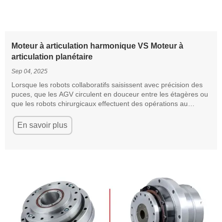
Moteur à articulation harmonique VS Moteur à
articulation planétaire
Sep 04, 2025
Lorsque les robots collaboratifs saisissent avec précision des
puces, que les AGV circulent en douceur entre les étagères ou
que les robots chirurgicaux effectuent des opérations au
millimètre près, peu de gens remarquent que le moteur
d'articulation contient un "cœur de puissance" qui détermine
En savoir plus
ses performances : le réducteur. Parmi eux, les réducteurs
harmoniques et les réducteurs planétaires sont deux solutions
techniques principales, et leurs différences affectent
directement la précision, la durée de vie et les scénarios
d'application des moteurs d'articulation.