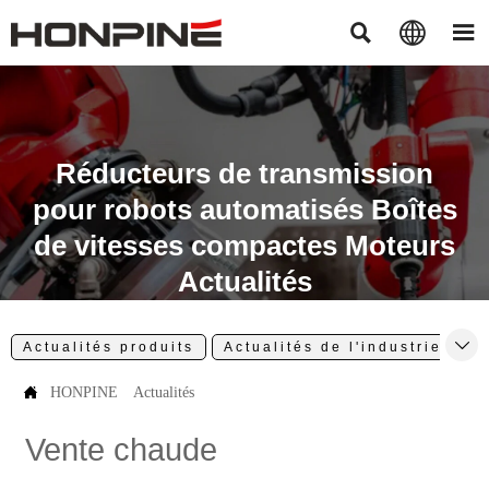



Réducteurs de transmission
pour robots automatisés Boîtes
de vitesses compactes Moteurs
Actualités

Actualités produits
Actualités de l'industrie
A

HONPINE
Actualités
Vente chaude