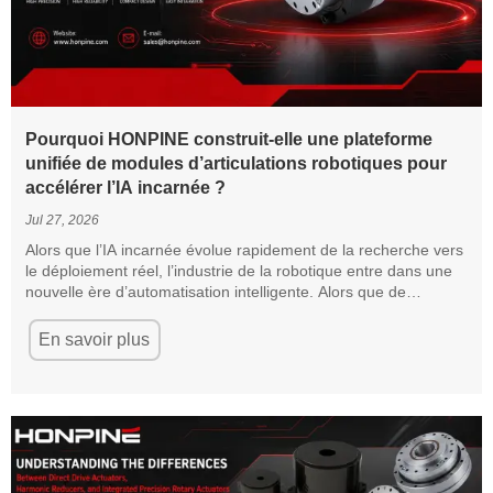
Pourquoi HONPINE construit-elle une plateforme
unifiée de modules d’articulations robotiques pour
accélérer l’IA incarnée ?
Jul 27, 2026
Alors que l’IA incarnée évolue rapidement de la recherche vers
le déploiement réel, l’industrie de la robotique entre dans une
nouvelle ère d’automatisation intelligente. Alors que de
nombreuses entreprises se livrent concurrence sur le marché
très encombré de la fabrication de robots, HONPINE a choisi
En savoir plus
une voie différente : construire une plateforme unifiée de
modules d’articulations robotiques, qui constitue le fondement
de la prochaine génération de robots intelligents.
Selon le fondateur de HONPINE, la vision à long terme de
l’entreprise est claire : devenir le « cœur énergétique » et le
fondement matériel de l’ère de la robotique.