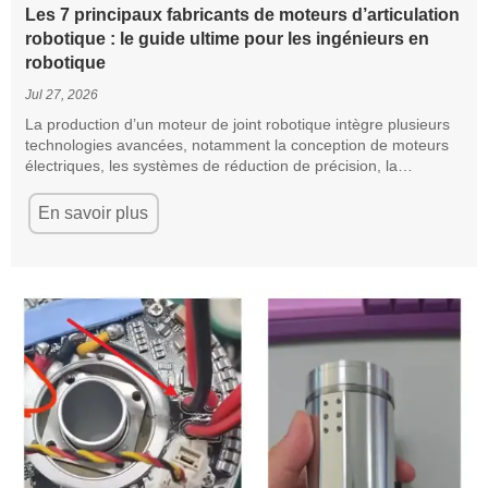
Les 7 principaux fabricants de moteurs d’articulation
robotique : le guide ultime pour les ingénieurs en
robotique
Jul 27, 2026
La production d’un moteur de joint robotique intègre plusieurs
technologies avancées, notamment la conception de moteurs
électriques, les systèmes de réduction de précision, la
technologie des codeurs, la commande servo, la détection du
couple, la conception de structures mécaniques, le
En savoir plus
développement de protocoles de communication et les tests de
fiabilité. Par conséquent, la barrière technique au
développement d’un actionneur de joint robotique haute
performance est nettement plus élevée que celle d’un
servomoteur conventionnel ou d’un réducteur autonome.
Cet article présente plusieurs entreprises qui sont entrées sur
le marché avec des moteurs de joints robotiques disponibles
dans le commerce et des solutions intégrées d’actionneurs de
joints.