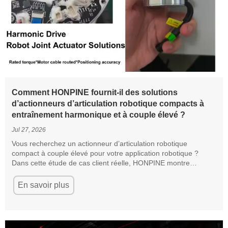
Comment HONPINE fournit-il des solutions
d’actionneurs d’articulation robotique compacts à
entraînement harmonique et à couple élevé ?
Jul 27, 2026
Vous recherchez un actionneur d’articulation robotique
compact à couple élevé pour votre application robotique ?
Dans cette étude de cas client réelle, HONPINE montre
comment son équipe d’ingénierie a aidé un client à développer
un module d’articulation harmonique personnalisé répondant à
En savoir plus
des exigences strictes en matière de dimensions, de couple, de
précision, de rapport de réduction et de cheminement des
câbles. Découvrez comment nos actionneurs intégrés à
entraînement harmonique fournissent des solutions de