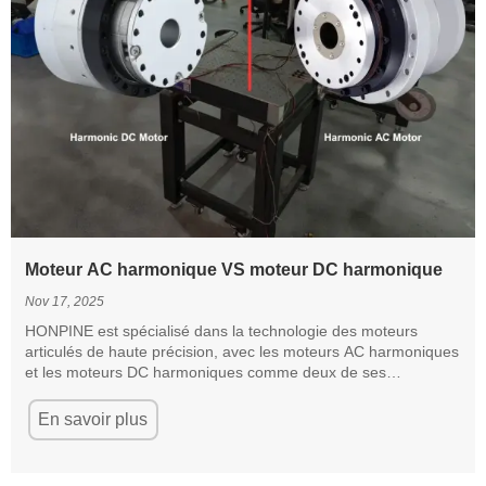
Moteur AC harmonique VS moteur DC harmonique
Nov 17, 2025
HONPINE est spécialisé dans la technologie des moteurs
articulés de haute précision, avec les moteurs AC harmoniques
et les moteurs DC harmoniques comme deux de ses
principales séries de produits. Les moteurs AC harmoniques et
les moteurs DC harmoniques sont tous équipés de réducteurs
En savoir plus
harmoniques intégrés, d'encodeurs haute précision et de
moteurs à couple sans cadre. Cependant, ils diffèrent à divers
égards, tels que la structure, les scénarios d'application et les