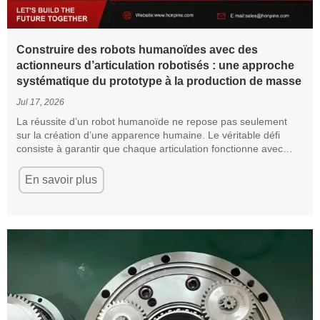
Construire des robots humanoïdes avec des
actionneurs d’articulation robotisés : une approche
systématique du prototype à la production de masse
Jul 17, 2026
La réussite d’un robot humanoïde ne repose pas seulement
sur la création d’une apparence humaine. Le véritable défi
consiste à garantir que chaque articulation fonctionne avec
stabilité, précision, contrôlabilité et fiabilité à long terme.
Si l’on considère le robot comme un corps humain, l’actionneur
En savoir plus
d’articulation du robot sert de liaison entre les muscles, les os
et le système nerveux.
Il détermine si un robot peut se tenir debout de manière stable,
marcher naturellement et exécuter des mouvements
complexes. Plus important encore, il a un impact direct sur
l’efficacité du développement, les coûts de maintenance et la
capacité à passer du prototype à la production de masse.