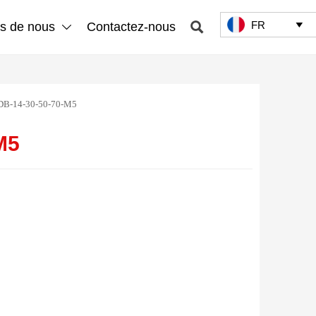
FR

s de nous
Contactez-nous


B-14-30-50-70-M5
M5