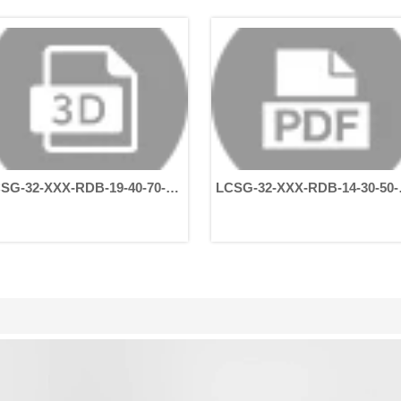
solutions techniques princi
leurs différences affectent
la précision, la durée de vi
scénarios d'application de
d'articulation.
LCSG-32-XXX-RDB-14-30-50-
LCSG-32-XXX-RDB-14
70-M5
70-M5