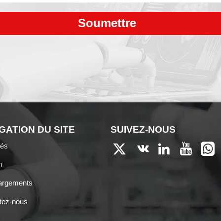
Soumettre
GATION DU SITE
SUIVEZ-NOUS
tés





n
argements
tez-nous