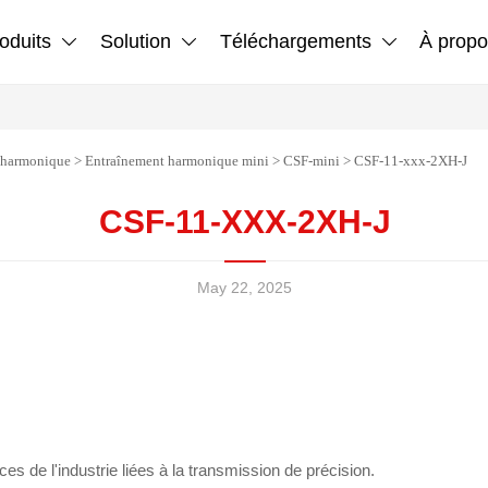
oduits
Solution
Téléchargements
À propo



 harmonique
>
Entraînement harmonique mini
>
CSF-mini
>
CSF-11-xxx-2XH-J
CSF-11-XXX-2XH-J
May 22, 2025
es de l'industrie liées à la transmission de précision.