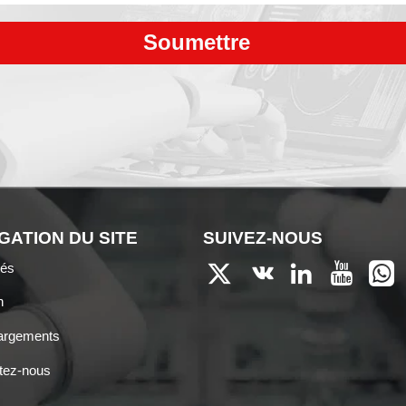
Soumettre
GATION DU SITE
SUIVEZ-NOUS
tés





n
argements
tez-nous