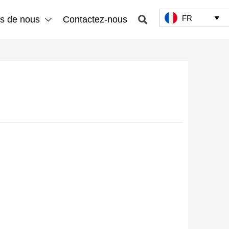
FR

s de nous
Contactez-nous

