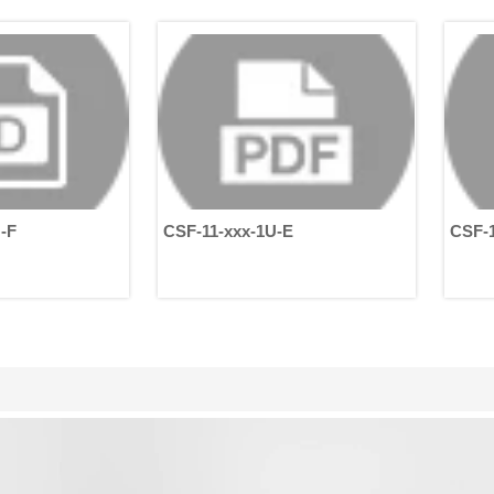
rds, tels que la structure, les
narios d'application et les
actéristiques de performance. Cet
icle vous aidera à comprendre les
férences entre les moteurs AC
moniques et les moteurs DC
rmoniques de HONPINE.
F-11-xxx-1U-E
CSF-11-xxx-1U-E