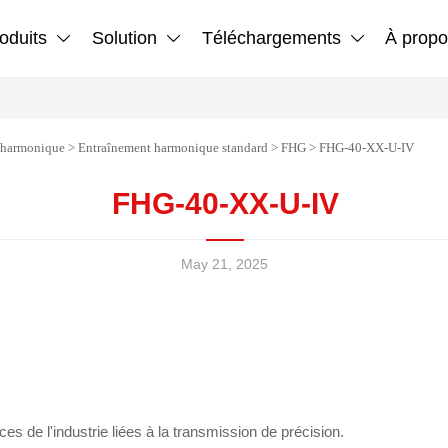
oduits
Solution
Téléchargements
À propo



 harmonique
>
Entraînement harmonique standard
>
FHG
>
FHG-40-XX-U-IV
FHG-40-XX-U-IV
May 21, 2025
es de l'industrie liées à la transmission de précision.