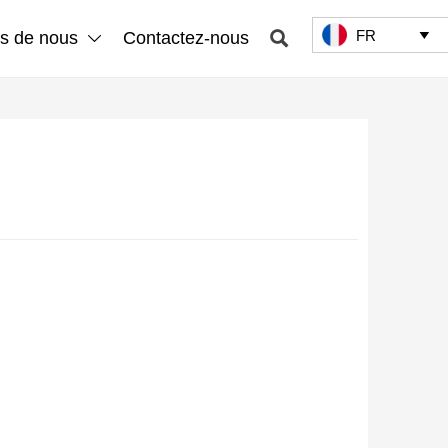
FR

s de nous
Contactez-nous

