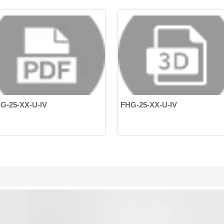
solutions techniques principales, et
leurs différences affectent directeme
la précision, la durée de vie et les
scénarios d'application des moteurs
d'articulation.
G-25-XX-U-IV
FHG-25-XX-U-IV