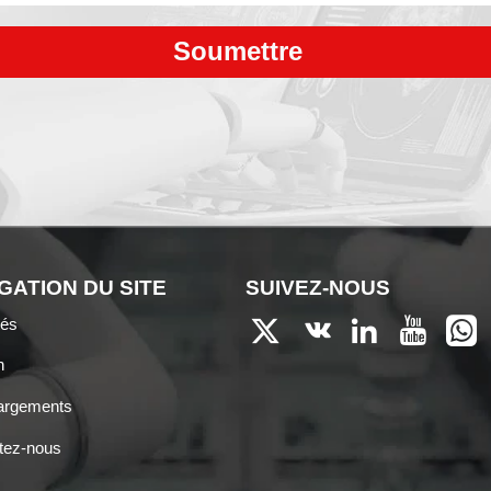
Soumettre
GATION DU SITE
SUIVEZ-NOUS
tés





n
argements
tez-nous