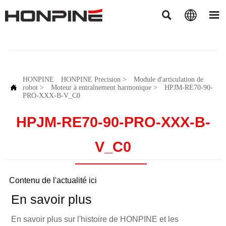



HONPINE
HONPINE Precision
>
Module d'articulation de

robot
>
Moteur à entraînement harmonique
>
HPJM-RE70-90-
PRO-XXX-B-V_C0
HPJM-RE70-90-PRO-XXX-B-
V_C0
Contenu de l'actualité ici
En savoir plus
En savoir plus sur l'histoire de HONPINE et les