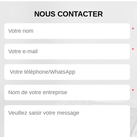
e
HONPINE.
tral des
NOUS CONTACTER
de