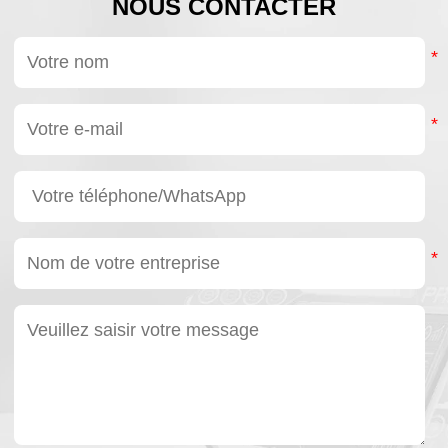
NOUS CONTACTER
tionneurs de
age.