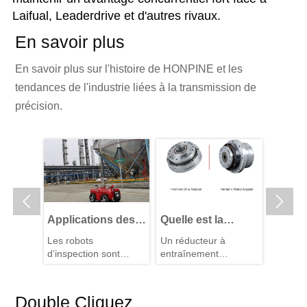
Laifual, Leaderdrive et d'autres rivaux.
En savoir plus
En savoir plus sur l'histoire de HONPINE et les
tendances de l'industrie liées à la transmission de
précision.


 RV de
Applications des
Quelle est la
Pourqu
ion
robots
différence entre un
un act
he d'un
Les robots
Un réducteur à
Les sy
d’inspection :
réducteur à
intégr
d’inspection sont
entraînement
traditio
pourquoi les
entraînement
harmo
tral
devenus
harmonique est un
d’articu
heurs
ission
moteurs à
indispensables dans
harmonique et un
composant de
Avant
exigent
t le
les industries
transmission de
qu’ils s
engrenages
actionneur rotatif
caract
Double Cliquez
modernes. Ils aident
précision qui offre des
approvi