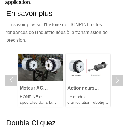
application.
En savoir plus
En savoir plus sur l'histoire de HONPINE et les
tendances de l'industrie liées à la transmission de
précision.


s
Moteur AC
Actionneurs
Moteur
RV de
harmonique VS
linéaires vs
articul
r est un
HONPINE est
Le module
Lorsque
moteur DC
actionneurs
harmo
iliaire
spécialisé dans la
d'articulation robotique
collabor
nt-ils
harmonique
rotatifs : Le choix
Moteur
les
technologie des
est le matériel central
avec pr
neurs
moteurs articulés de
central pour les
des robots
articul
puces, 
 pivoter
haute précision, avec
humanoïdes,
circule
?
articulations des
planét
Double Cliquez
es
les moteurs AC
actuellement
entre l
robots