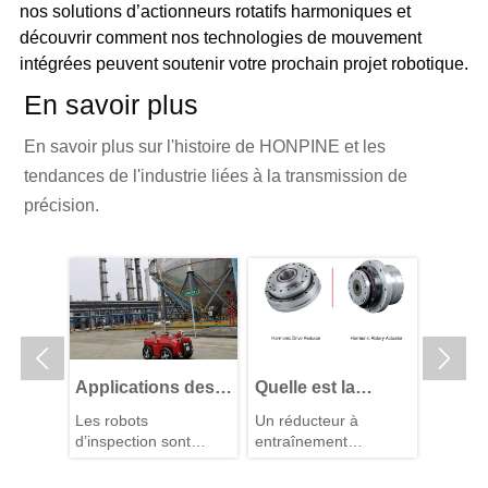
nos solutions d’actionneurs rotatifs harmoniques et
découvrir comment nos technologies de mouvement
intégrées peuvent soutenir votre prochain projet robotique.
En savoir plus
En savoir plus sur l'histoire de HONPINE et les
tendances de l'industrie liées à la transmission de
précision.


RV de
Applications des
Quelle est la
Pourqu
ion
robots
différence entre un
un act
e d'un
Les robots
Un réducteur à
Les sys
d’inspection :
réducteur à
intégré
d’inspection sont
entraînement
tradition
pourquoi les
entraînement
harmon
ral
devenus
harmonique est un
d’articul
heurs
ssion
moteurs à
indispensables dans
harmonique et un
composant de
Avanta
exigent 