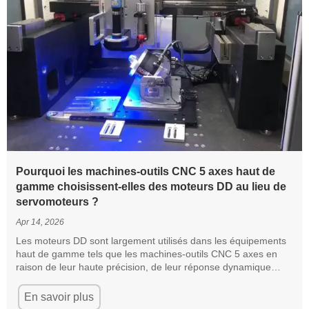
Pourquoi les machines-outils CNC 5 axes haut de
gamme choisissent-elles des moteurs DD au lieu de
servomoteurs ?
Apr 14, 2026
Les moteurs DD sont largement utilisés dans les équipements
haut de gamme tels que les machines-outils CNC 5 axes en
raison de leur haute précision, de leur réponse dynamique
rapide, de leurs faibles exigences de maintenance et de leur
longue durée de vie.
En savoir plus