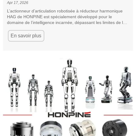
Apr 17, 2026
L’actionneur d’articulation robotisée à réducteur harmonique
HAG de HONPINE est spécialement développé pour le
domaine de l’intelligence incarnée, dépassant les limites de la
conception traditionnelle des articulations et combinant
légèreté et haute performance ; il intègre un capteur de couple
En savoir plus
interne, permettant de réaliser facilement la fonction de
contrôle hybride force-position du robot, offrant au robot une
meilleure réponse dynamique et une précision de transmission
supérieure, pour une capacité de préhension plus flexible ; il
améliore de manière globale les performances de mouvement
et la qualité opérationnelle des robots intelligents incarnés.