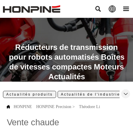



Réducteurs de transmission
pour robots automatisés Boîtes
de vitesses compactes Moteurs
Actualités

Actualités produits
Actualités de l'industrie
A

HONPINE
HONPINE Precision
>
Théodore Li
Vente chaude